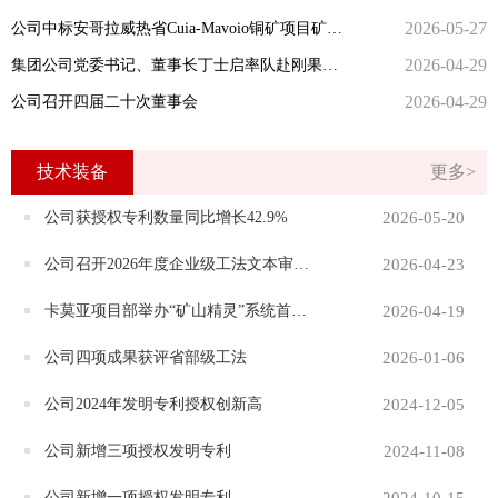
2026-05-27
公司中标安哥拉威热省Cuia-Mavoio铜矿项目矿建与采矿工程施工项目
2026-04-29
集团公司党委书记、董事长丁士启率队赴刚果（金）、赞比亚考察
2026-04-29
公司召开四届二十次董事会
技术装备
更多>
公司获授权专利数量同比增长42.9%
2026-05-20
公司召开2026年度企业级工法文本审核会
2026-04-23
卡莫亚项目部举办“矿山精灵”系统首场培训会
2026-04-19
公司四项成果获评省部级工法
2026-01-06
公司2024年发明专利授权创新高
2024-12-05
公司新增三项授权发明专利
2024-11-08
公司新增一项授权发明专利
2024-10-15