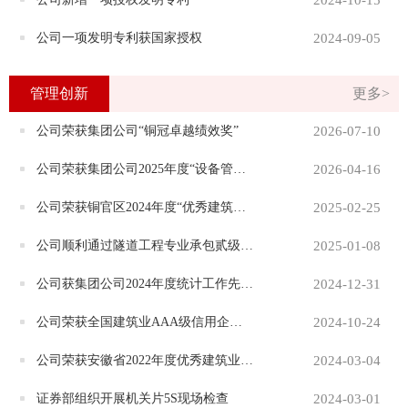
公司一项发明专利获国家授权
2024-09-05
管理创新
更多>
公司荣获集团公司“铜冠卓越绩效奖”
2026-07-10
公司荣获集团公司2025年度“设备管理工作先进单位”荣誉称号
2026-04-16
公司荣获铜官区2024年度“优秀建筑业企业”称号
2025-02-25
公司顺利通过隧道工程专业承包贰级资质延续
2025-01-08
公司获集团公司2024年度统计工作先进单位称号
2024-12-31
公司荣获全国建筑业AAA级信用企业称号
2024-10-24
公司荣获安徽省2022年度优秀建筑业企业称号
2024-03-04
证券部组织开展机关片5S现场检查
2024-03-01