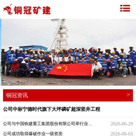
>
铜冠资讯
公司中标宁德时代旗下大坪磷矿超深竖井工程
2026-06-29
公司与中国铁建重工集团股份有限公司举行业务交流会
2026-06-03
公司成功取得爆破作业一级资质