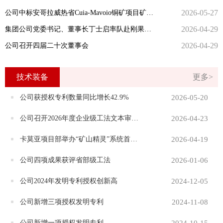
2026-05-27
公司中标安哥拉威热省Cuia-Mavoio铜矿项目矿建与采矿工程施工项目
2026-04-29
集团公司党委书记、董事长丁士启率队赴刚果（金）、赞比亚考察
2026-04-29
公司召开四届二十次董事会
技术装备
更多>
公司获授权专利数量同比增长42.9%
2026-05-20
公司召开2026年度企业级工法文本审核会
2026-04-23
卡莫亚项目部举办“矿山精灵”系统首场培训会
2026-04-19
公司四项成果获评省部级工法
2026-01-06
公司2024年发明专利授权创新高
2024-12-05
公司新增三项授权发明专利
2024-11-08
公司新增一项授权发明专利
2024-10-15