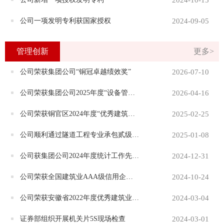
公司一项发明专利获国家授权
2024-09-05
管理创新
更多>
公司荣获集团公司“铜冠卓越绩效奖”
2026-07-10
公司荣获集团公司2025年度“设备管理工作先进单位”荣誉称号
2026-04-16
公司荣获铜官区2024年度“优秀建筑业企业”称号
2025-02-25
公司顺利通过隧道工程专业承包贰级资质延续
2025-01-08
公司获集团公司2024年度统计工作先进单位称号
2024-12-31
公司荣获全国建筑业AAA级信用企业称号
2024-10-24
公司荣获安徽省2022年度优秀建筑业企业称号
2024-03-04
证券部组织开展机关片5S现场检查
2024-03-01