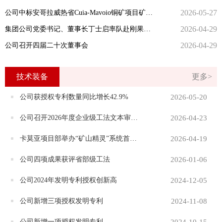
2026-05-27
公司中标安哥拉威热省Cuia-Mavoio铜矿项目矿建与采矿工程施工项目
2026-04-29
集团公司党委书记、董事长丁士启率队赴刚果（金）、赞比亚考察
2026-04-29
公司召开四届二十次董事会
技术装备
更多>
公司获授权专利数量同比增长42.9%
2026-05-20
公司召开2026年度企业级工法文本审核会
2026-04-23
卡莫亚项目部举办“矿山精灵”系统首场培训会
2026-04-19
公司四项成果获评省部级工法
2026-01-06
公司2024年发明专利授权创新高
2024-12-05
公司新增三项授权发明专利
2024-11-08
公司新增一项授权发明专利
2024-10-15