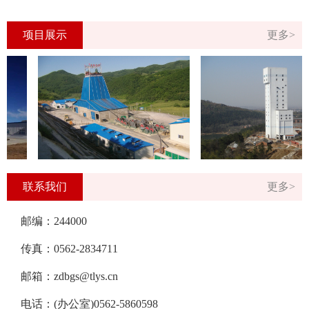
项目展示
更多>
联系我们
更多>
邮编：244000
传真：0562-2834711
邮箱：zdbgs@tlys.cn
电话：(办公室)0562-5860598