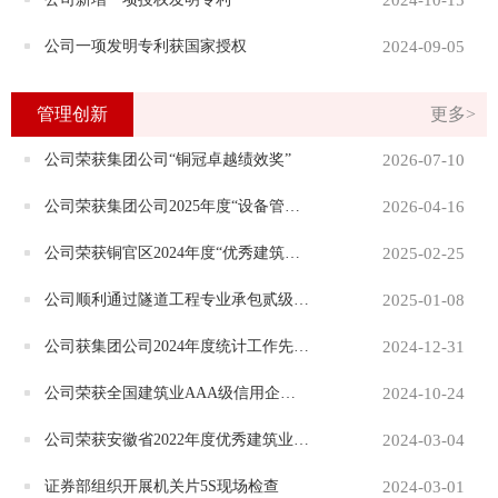
公司一项发明专利获国家授权
2024-09-05
管理创新
更多>
公司荣获集团公司“铜冠卓越绩效奖”
2026-07-10
公司荣获集团公司2025年度“设备管理工作先进单位”荣誉称号
2026-04-16
公司荣获铜官区2024年度“优秀建筑业企业”称号
2025-02-25
公司顺利通过隧道工程专业承包贰级资质延续
2025-01-08
公司获集团公司2024年度统计工作先进单位称号
2024-12-31
公司荣获全国建筑业AAA级信用企业称号
2024-10-24
公司荣获安徽省2022年度优秀建筑业企业称号
2024-03-04
证券部组织开展机关片5S现场检查
2024-03-01